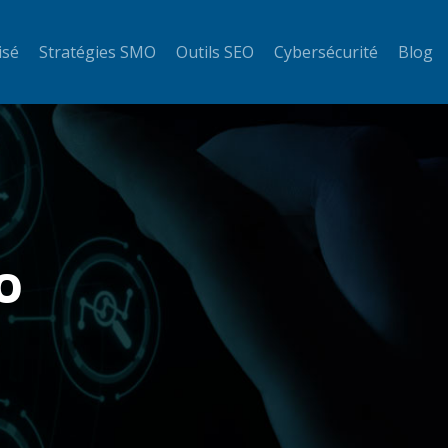
isé
Stratégies SMO
Outils SEO
Cybersécurité
Blog
EO