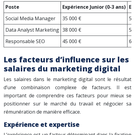
Poste
Expérience Junior (0-3 ans)
Ex
Social Media Manager
35 000 €
50
Data Analyst Marketing
38 000 €
55
Responsable SEO
45 000 €
65
Les facteurs d’influence sur les
salaires du marketing digital
Les salaires dans le marketing digital sont le résultat
d’une combinaison complexe de facteurs. Il est
important de comprendre ces facteurs pour mieux se
positionner sur le marché du travail et négocier sa
rémunération de manière efficace.
Expérience et expertise
L’expérience est un facteur déterminant dans la fixation