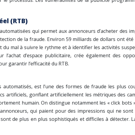
e processus. Les vulnérabilités de la publicité programma
éel (RTB)
automatisées qui permet aux annonceurs d’acheter des imp
détection de la fraude. Environ 59 milliards de dollars ont 
 du mal à suivre le rythme et à identifier les activités susp
ur l’achat d’espace publicitaire, crée également des oppo
r garantir l’efficacité du RTB.
 automatisés, est l’une des formes de fraude les plus co
s artificiels, gonflant artificiellement les métriques des ca
tement humain. On distingue notamment les « click bots », qu
ux annonceurs, qui paient pour des impressions qui ne sont 
ont de plus en plus sophistiqués et difficiles à détecter. L