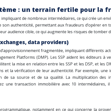
tème : un terrain fertile pour la f
mpliquant de nombreux intermédiaires, ce qui crée un enviro
tion de son authenticité, permettant aux fraudeurs d’opérer e
leur audience cible, ce qui augmente les risques de tomber d
xchanges, data providers)
’approvisionnement fragmentée, impliquant différents acte
gement Platforms (DMP). Les SSP aident les éditeurs à ven
itent la mise en relation entre les SSP et les DSP, et les D
ions et la vérification de leur authenticité. Par exemple, 
ation de sa source et de sa qualité. La multiplication de
inez une transaction immobilière avec 10 intermédiaires, i
 programmatique, notamment en ce qui concerne la provena