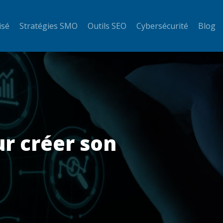
isé
Stratégies SMO
Outils SEO
Cybersécurité
Blog
ur créer son