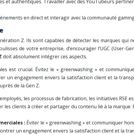
es et authentiques. Travailler avec des YouTubeurs pertinents
énements en direct et interagir avec la communauté gaming.
ce
énération Z. Ils sont capables de détecter les marques qui 
coulisses de votre entreprise, d’encourager l’UGC (User-Gen
 Z
doit absolument intégrer ces aspects.
ales est crucial. Évitez le « greenwashing » et communiq
rer un engagement envers la satisfaction client et la tr
uprès de la Gen Z.
employés, les processus de fabrication, les initiatives RSE e
er les clients à créer et partager du contenu lié à la marque
merciales :
Éviter le « greenwashing » et communiquer honnê
ntrer un engagement envers la satisfaction client et la tr