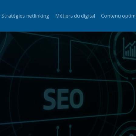
Stratégies netlinking
Métiers du digital
Contenu optim